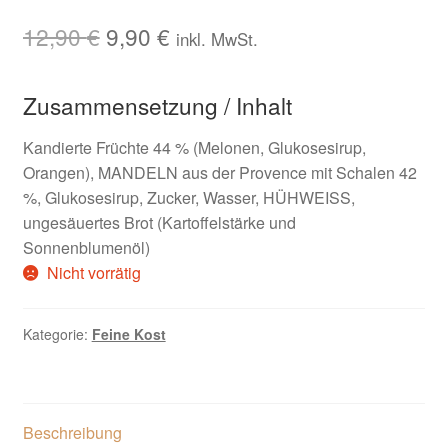
Ursprünglicher
Aktueller
12,90
€
9,90
€
inkl. MwSt.
Preis
Preis
Zusammensetzung / Inhalt
war:
ist:
12,90 €
9,90 €.
Kandierte Früchte 44 % (Melonen, Glukosesirup,
Orangen), MANDELN aus der Provence mit Schalen 42
%, Glukosesirup, Zucker, Wasser, HÜHWEISS,
ungesäuertes Brot (Kartoffelstärke und
Sonnenblumenöl)
Nicht vorrätig
Kategorie:
Feine Kost
Beschreibung