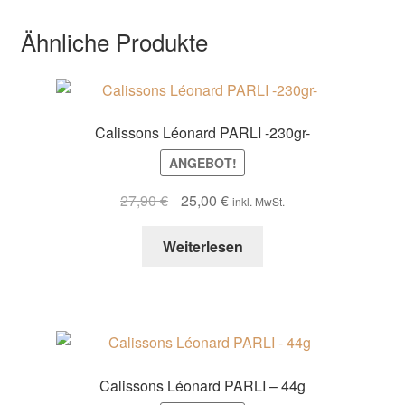
Ähnliche Produkte
Calissons Léonard PARLI -230gr-
ANGEBOT!
Ursprünglicher
Aktueller
27,90
€
25,00
€
inkl. MwSt.
Preis
Preis
war:
ist:
Weiterlesen
27,90 €
25,00 €.
Calissons Léonard PARLI – 44g