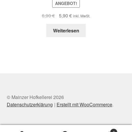
ANGEBOT!
Ursprünglicher
Aktueller
6,90
€
5,90
€
inkl. MwSt.
Preis
Preis
war:
ist:
Weiterlesen
6,90 €
5,90 €.
© Mainzer Hofkellerei 2026
Datenschutzerklärung
Erstellt mit WooCommerce
.