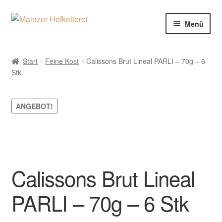
Zur
Zum
Menü
Navigation
Inhalt
springen
springen
Willkommen
Start
Feine Kost
Calissons Brut Lineal PARLI – 70g – 6
Stk
Shop
Geschichte
ANGEBOT!
Kontakt
Impressum
Calissons Brut Lineal
PARLI – 70g – 6 Stk