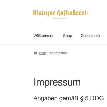
Zur
Zum
Navigation
Inhalt
springen
springen
Willkommen
Shop
Geschichte
Start
Impressum
Impressum
Angaben gemäß § 5 DDG