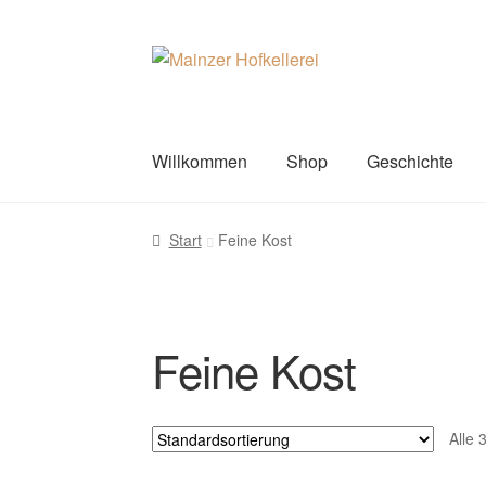
Zur
Zum
Navigation
Inhalt
springen
springen
Willkommen
Shop
Geschichte
Start
Feine Kost
Feine Kost
Alle 