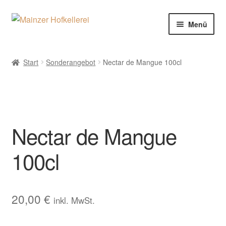
Zur
Zum
Menü
Navigation
Inhalt
springen
springen
Willkommen
Start
Sonderangebot
Nectar de Mangue 100cl
Shop
Geschichte
Nectar de Mangue
Kontakt
100cl
Impressum
20,00
€
inkl. MwSt.