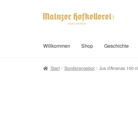
Zur
Zum
Navigation
Inhalt
springen
springen
Willkommen
Shop
Geschichte
Start
Sonderangebot
Jus d’Ananas 100 cl