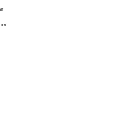
it
iner