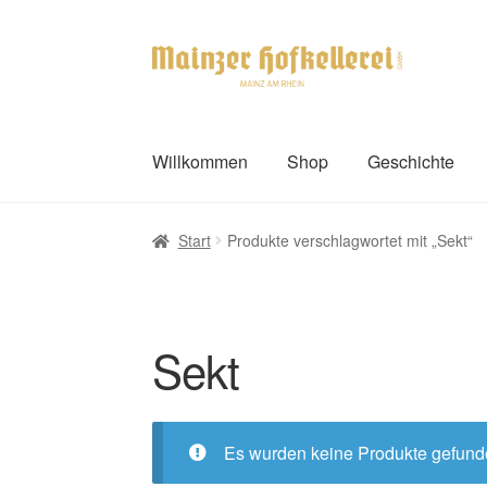
Zur
Zum
Navigation
Inhalt
springen
springen
Willkommen
Shop
Geschichte
Start
Produkte verschlagwortet mit „Sekt“
Sekt
Es wurden keine Produkte gefunde